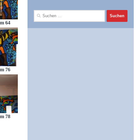
Suchen
nach:
am 64
am 76
am 78