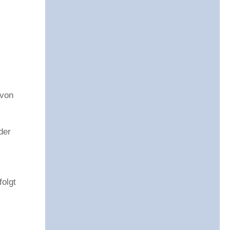
 von
der
folgt