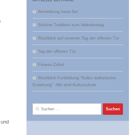
Anmeldung neue 5er
s
Schöne Tradition zum Valentinstag
Rückblick auf unseren Tag der offenen Tür
Tag der offenen Tür
Fitness-Zirkel
Rückblick Fortbildung “Kultur-ästhetische
Erziehung” -Wir sind Kulturschule
Suchen
nach:
 und