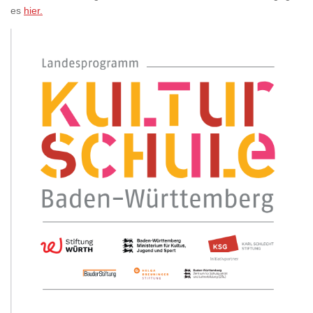
es
hier.