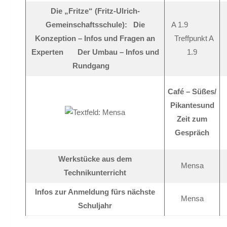
Die „Fritze“ (Fritz-Ulrich-
Gemeinschaftsschule):
Die
A 1.9
Konzeption – Infos und Fragen an
Treffpunkt A
Experten
Der Umbau – Infos und
1.9
Rundgang
Café –
Süßes/
Pikantesund
Zeit zum
Gespräch
Werkstücke aus dem
Mensa
Technikunterricht
Infos zur Anmeldung fürs nächste
Mensa
Schuljahr