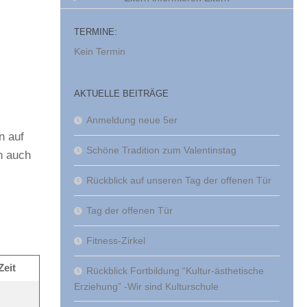
TERMINE:
Kein Termin
AKTUELLE BEITRÄGE
Anmeldung neue 5er
n auf
Schöne Tradition zum Valentinstag
h auch
Rückblick auf unseren Tag der offenen Tür
Tag der offenen Tür
Fitness-Zirkel
Zeit
Rückblick Fortbildung “Kultur-ästhetische
Erziehung” -Wir sind Kulturschule