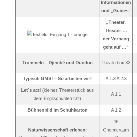
Informationen
und „Guides“
„Theater,
Theater….
der Vorhang
geht auf …“
Trommeln – Djembé und Dundun
Theaterbox 32
Typisch GMS! – So arbeiten wir!
A 1.3 A 2.3
Let´s act!
(kleines Theaterstück aus
A 1.1
dem Englischunterricht)
Bühnenbild im Schuhkarton
A 1.2
46
Naturwissenschaft erleben:
Chemieraum