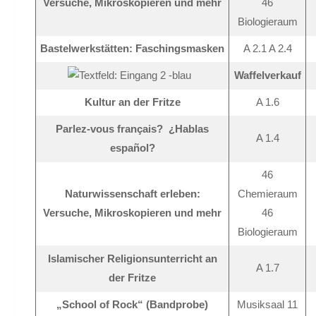
Versuche, Mikroskopieren und mehr
46
Biologieraum
Bastelwerkstätten: Faschingsmasken
A 2.1 A 2.4
Waffelverkauf
Kultur an der Fritze
A 1.6
Parlez-vous français? ¿Hablas
A 1.4
español?
46
Naturwissenschaft erleben:
Chemieraum
Versuche, Mikroskopieren und mehr
46
Biologieraum
Islamischer Religionsunterricht an
A 1.7
der Fritze
„School of Rock“ (Bandprobe)
Musiksaal 11