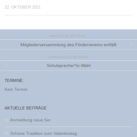
22. OKTOBER 2021
NÄCHSTER BEITRAG
Mitgliederversammlung des Fördervereins entfällt
VORHERIGER BEITRAG
Schulsprecher*in-Wahl
TERMINE:
Kein Termin
AKTUELLE BEITRÄGE
Anmeldung neue 5er
Schöne Tradition zum Valentinstag