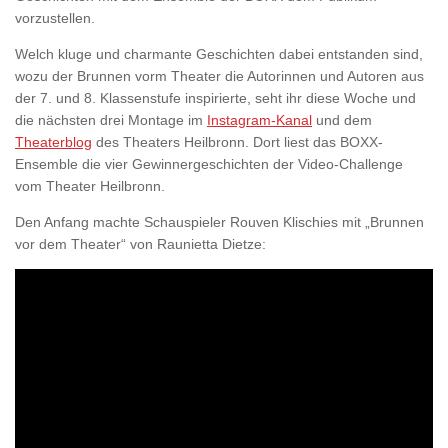
vorzustellen.
Welch kluge und charmante Geschichten dabei entstanden sind,
wozu der Brunnen vorm Theater die Autorinnen und Autoren aus
der 7. und 8. Klassenstufe inspirierte, seht ihr diese Woche und
die nächsten drei Montage im
Instagram-Kanal
und dem
Theaterblog
des Theaters Heilbronn. Dort liest das BOXX-
Ensemble die vier Gewinnergeschichten der Video-Challenge
vom Theater Heilbronn.
Den Anfang machte Schauspieler Rouven Klischies mit „Brunnen
vor dem Theater“ von Raunietta Dietze: