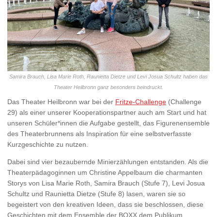
Samira Brauch, Lisa Marie Roth, Raunietta Dietze und Levi Josua Schultz haben das
Theater Heilbronn ganz besonders beindruckt.
Das Theater Heilbronn war bei der
Fritze-Challenge
(Challenge
29) als einer unserer Kooperationspartner auch am Start und hat
unseren Schüler*innen die Aufgabe gestellt, das Figurenensemble
des Theaterbrunnens als Inspiration für eine selbstverfasste
Kurzgeschichte zu nutzen.
Dabei sind vier bezaubernde Minierzählungen entstanden. Als die
Theaterpädagoginnen um Christine Appelbaum die charmanten
Storys von Lisa Marie Roth, Samira Brauch (Stufe 7), Levi Josua
Schultz und Raunietta Dietze (Stufe 8) lasen, waren sie so
begeistert von den kreativen Ideen, dass sie beschlossen, diese
Geschichten mit dem Ensemble der BOXX dem Publikum