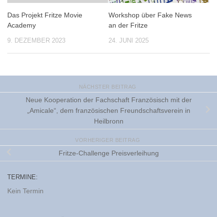
Das Projekt Fritze Movie
Workshop über Fake News
Academy
an der Fritze
9. DEZEMBER 2023
24. JUNI 2025
NÄCHSTER BEITRAG
Neue Kooperation der Fachschaft Französisch mit der
„Amicale“, dem französischen Freundschaftsverein in
Heilbronn
VORHERIGER BEITRAG
Fritze-Challenge Preisverleihung
TERMINE:
Kein Termin