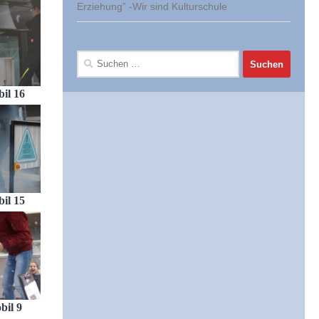
Erziehung” -Wir sind Kulturschule
Suchen
nach:
il 16
il 15
bil 9