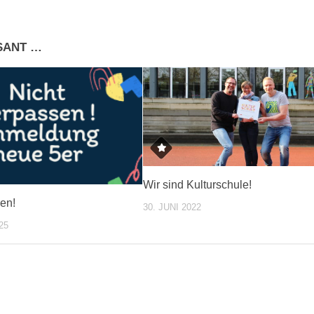
SSANT …
Wir sind Kulturschule!
en!
30. JUNI 2022
25